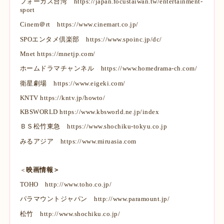
フォーカス台湾
https://japan.focustaiwan.tw/entertainment-
sport
Cinem＠rt
https://www.cinemart.co.jp/
SPOエンタメ倶楽部
https://www.spoinc.jp/dc/
Mnet
https://mnetjp.com/
ホームドラマチャンネル
https://www.homedrama-ch.com/
衛星劇場
https://www.eigeki.com/
KNTV
https://kntv.jp/howto/
KBSWORLD
https://www.kbsworld.ne.jp/index
ＢＳ松竹東急
https://www.shochiku-tokyu.co.jp
みるアジア
https://www.miruasia.com
映画情報＞
＜
TOHO
http://www.toho.co.jp/
パラマウントジャパン
http://www.paramount.jp/
松竹
http://www.shochiku.co.jp/