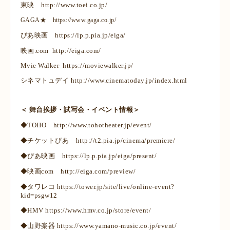
東映
http://www.toei.co.jp/
GAGA★
https://www.gaga.co.jp/
ぴあ映画
https://lp.p.pia.jp/eiga/
映画.com
http://eiga.com/
Mvie Walker
https://moviewalker.jp/
シネマトュデイ
http://www.cinematoday.jp/index.html
＜ 舞台挨拶・試写会・イベント情報＞
◆TOHO
http://www.tohotheater.jp/event/
◆チケットぴあ
http://t2.pia.jp/cinema/premiere/
◆ぴあ映画
https://lp.p.pia.jp/eiga/present/
◆映画com
http://eiga.com/preview/
◆タワレコ
https://tower.jp/site/live/online-event?
kid=psgw12
◆HMV
https://www.hmv.co.jp/store/event/
◆山野楽器
https://www.yamano-music.co.jp/event/