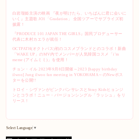
白岩瑠姫主演の映画 『夜が明けたら、いちばんに君に会いに
いく』主題歌 JO1「Gradation」 全国ツアーでサプライズ初
披露！
『PRODUCE 101 JAPAN THE GIRLS』国民プロデューサー
代表に木村カエラが就任！
OCTPATH(オクトパス)初のコスメブランドとのコラボ！新曲
「WAKE UP」のMV内でメンバーが人気韓国コスメ「i’m
meme (アイムミミ)」を使用！
チョン・イル 2023年9月8日開催～2023 [happy birthday
ilwoo] Jung ilwoo fan meeting in YOKOHAMA～のNewポス
ターを公開!!
トロイ・シヴァンがピンクパンサレスとStray Kidsヒョンジ
ンとコラボ！ニュー・バージョンシングル「ラッシュ」をリ
リース！
Select Language
▼