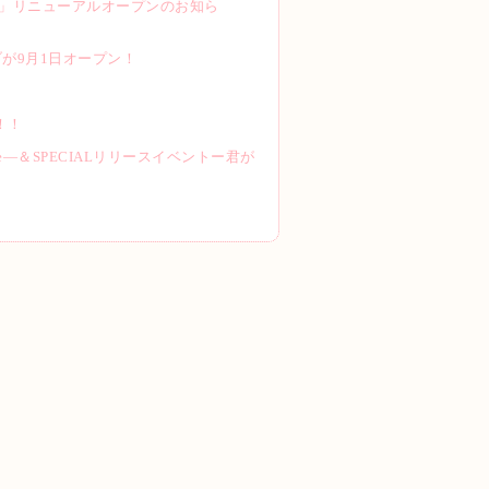
ile」リニューアルオープンのお知ら
ブが9月1日オープン！
定！！
ve―＆SPECIALリリースイベントー君が