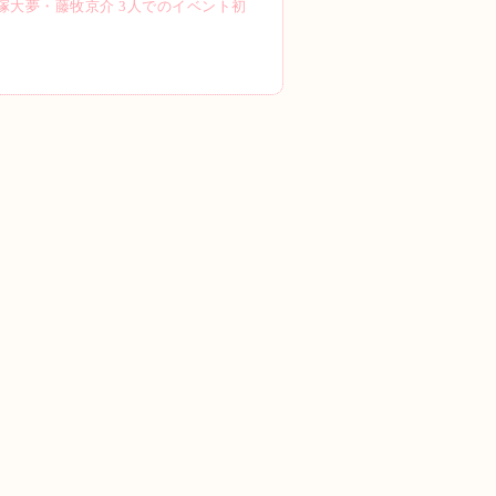
匠海・髙塚⼤夢・藤牧京介 3⼈でのイベント初