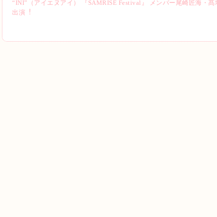
“INI”（アイエヌアイ） 『SAMRISE Festival』 メンバー尾崎
出演︕