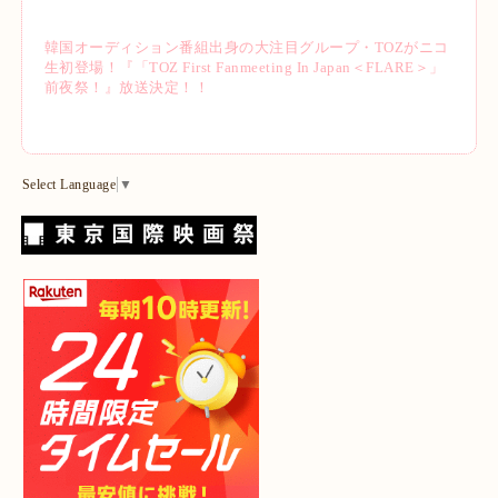
韓国オーディション番組出身の大注目グループ・TOZがニコ
生初登場！『「TOZ First Fanmeeting In Japan＜FLARE＞」
前夜祭！』放送決定！！
Select Language
▼