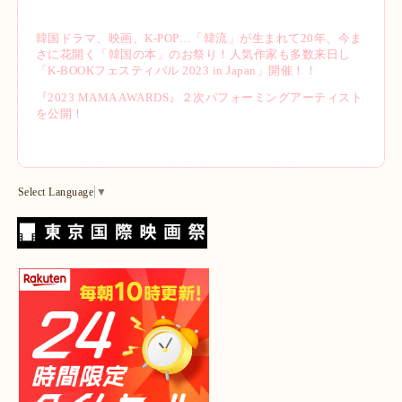
韓国ドラマ、映画、K-POP…「韓流」が生まれて20年、今ま
さに花開く「韓国の本」のお祭り！人気作家も多数来日し
「K-BOOKフェスティバル 2023 in Japan」開催！！
『2023 MAMA AWARDS』２次パフォーミングアーティスト
を公開！
Select Language
▼