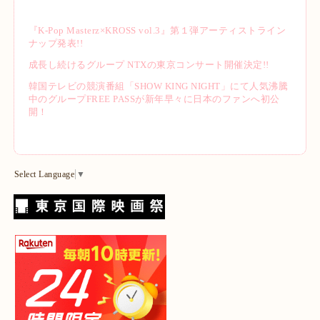
『K-Pop Masterz×KROSS vol.3』第１弾アーティストライン
ナップ発表!!
成長し続けるグループ NTXの東京コンサート開催決定!!
韓国テレビの競演番組「SHOW KING NIGHT」にて人気沸騰
中のグループFREE PASSが新年早々に日本のファンへ初公
開！
Select Language
▼