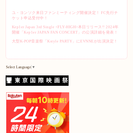
ユ・ヨンソク来日ファンミーティング開催決定！ FC先行チ
ケット申込受付中！
Kep1er Japan 3rd Single <FLY-HIGH>本日リリース!! 2024年
開催「Kep1er JAPAN FAN CONCERT」の公演詳細を発表！
大型K-POP音楽祭「Kstyle PARTY」にEVNNEが出演決定！
Select Language
▼