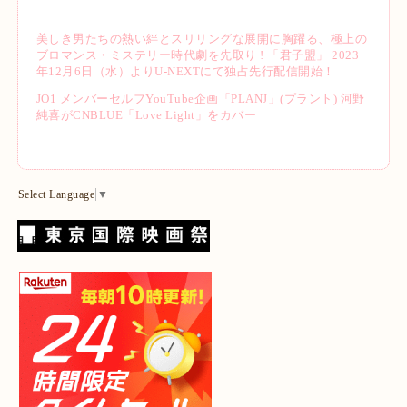
美しき男たちの熱い絆とスリリングな展開に胸躍る、極上の
ブロマンス・ミステリー時代劇を先取り ! 「君子盟」 2023
年12月6日（水）よりU-NEXTにて独占先行配信開始！
JO1 メンバーセルフYouTube企画「PLANJ」(プラント) 河野
純喜がCNBLUE「Love Light」をカバー
Select Language
▼