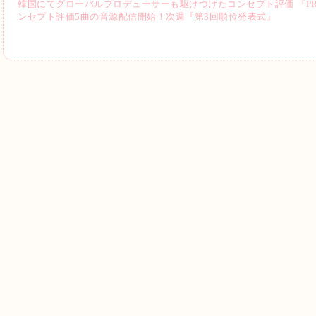
韓国にてグローバルプロデューサーも駆けつけたコンセプト評価 『PRODUCE 
ンセプト評価5曲の音源配信開始！次週『第3回順位発表式』