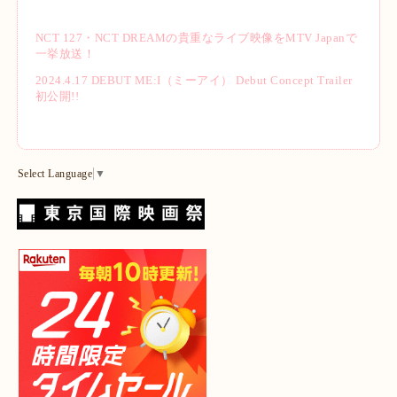
NCT 127・NCT DREAMの貴重なライブ映像をMTV Japanで
一挙放送！
2024.4.17 DEBUT ME:I（ミーアイ） Debut Concept Trailer
初公開!!
Select Language
▼