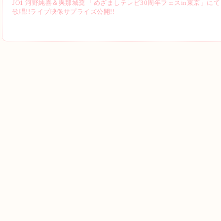
JO1 河野純喜＆與那城奨 「めざましテレビ30周年フェスin東京」に
歌唱!!ライブ映像サプライズ公開!!