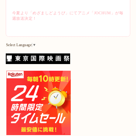
今夏より「めざましどようび」にてアニメ「JOCHUM」が毎
週放送決定！
Select Language
▼