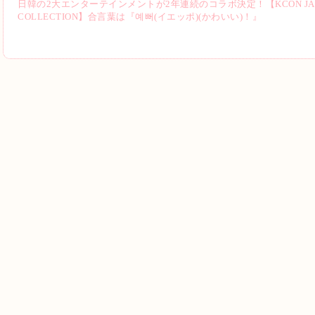
日韓の2大エンターテインメントが2年連続のコラボ決定！【KCON JAPAN 2
COLLECTION】合言葉は『예뻐(イエッポ)(かわいい)！』