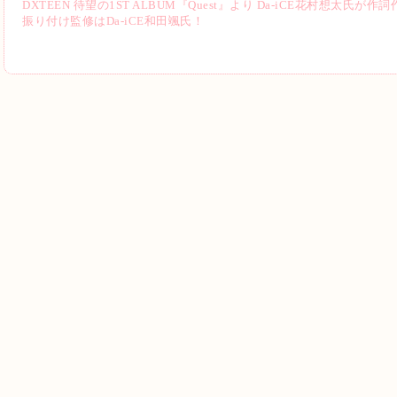
DXTEEN 待望の1ST ALBUM『Quest』より Da-iCE花村想太氏が作
振り付け監修はDa-iCE和田颯氏！