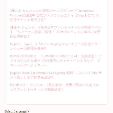
2年ぶりカムバックの韓国ガールズグループ DreamNote
Faniconに開設中 公式ファンコミュニティ【Page】にて FC
先行チケット販売決定!
俳優イ·ジュンギ、6月の日本ファンミーティング特別イベン
ト 「リハーサル見学」開催！ ＆DVDスペシャルBOX 2次予
約販売開始！
Kep1er、Japan 1st Album <Kep1going> リリース記念ドロー
ンショーの開催を発表!!
BOYNEXTDOOR、「SUMMER SONIC 2024」出演決定！ ア
メリカではビルボード計5部門にチャートインするなど、グ
ローバルアーティストへ
Kep1er Japan 1st Album <Kep1going>収録、 ユニット曲のラ
ジオ初オンエア解禁が決定!!
BTOBユク・ソンジェ、6月に東京・大阪で日本で初めての
ソロファンミーティング開催決定！
Select Language
▼