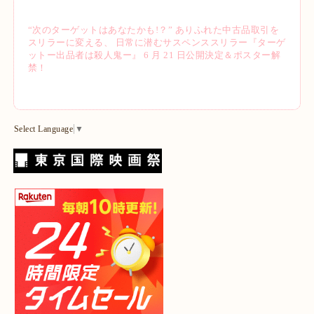
“次のターゲットはあなたかも!？” ありふれた中古品取引を
スリラーに変える、 日常に潜むサスペンススリラー『ターゲ
ットー出品者は殺人鬼ー』 6 月 21 日公開決定＆ポスター解
禁！
Select Language
▼