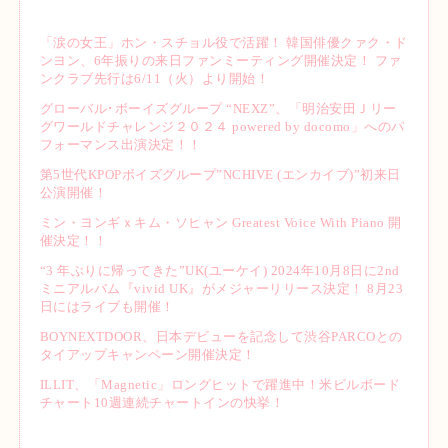
「涙の女王」ホン・スチョル役で活躍！ 韓国俳優クァク・ド
ンヨン、6年振りの来日ファンミーティング開催決定！ ファ
ンクラブ先行は6/11（火）より開始！
グローバル･ボーイズグループ “NEXZ”、「明治安田Ｊリー
グワールドチャレンジ２０２４ powered by docomo」へのパ
フォーマンス出演決定！！
第5世代KPOPボイズグループ”NCHIVE (エンカイブ)”初来日
公演開催！
ミン・ヨンギｘキム・ソヒャン Greatest Voice With Piano 開
催決定！！
“3 年ぶりに帰ってきた”UK(ユーケイ) 2024年10月8日に2nd
ミニアルバム『vivid UK』がメジャーリリース決定！ 8月23
日にはライブも開催！
BOYNEXTDOOR、日本デビューを記念して渋谷PARCOとの
タイアップキャンペーン開催決定！
ILLIT、「Magnetic」ロングヒットで躍進中！米ビルボード
チャート10週連続チャートインの快挙！