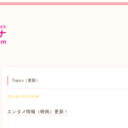
Topics（更新）
2024-06-19 22:00:00
エンタメ情報（映画）更新！