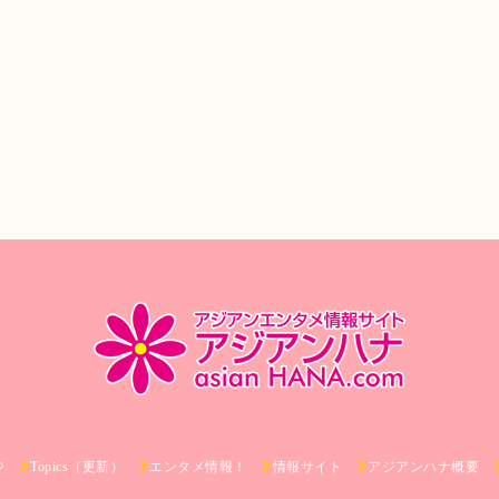
ジ
Topics（更新）
エンタメ情報！
情報サイト
アジアンハナ概要