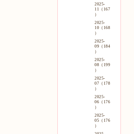
2025-
11（167
）
2025-
10（168
）
2025-
09（184
）
2025-
08（199
）
2025-
07（178
）
2025-
06（176
）
2025-
05（176
）
2025-