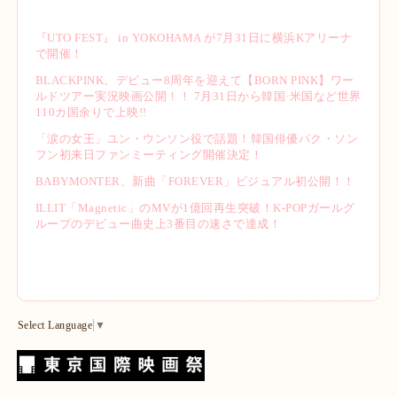
『UTO FEST』 in YOKOHAMA が7月31日に横浜Kアリーナ
で開催！
BLACKPINK、デビュー8周年を迎えて【BORN PINK】ワー
ルドツアー実況映画公開！！ 7月31日から韓国·米国など世界
110カ国余りで上映!!
「涙の女王」ユン・ウンソン役で話題！韓国俳優パク・ソン
フン初来日ファンミーティング開催決定！
BABYMONTER、新曲「FOREVER」ビジュアル初公開！！
ILLIT「Magnetic」のMVが1億回再生突破！K-POPガールグ
ループのデビュー曲史上3番目の速さで達成！
Select Language
▼