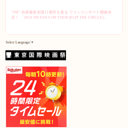
“INI” 自身最多全国11都市を巡る ファンコンサート開催決
定！ 「2024 INI FAN-CON TOUR [FLIP THE CIRCLE]」
Select Language
▼