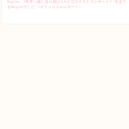
Kep1er、2年半一緒に走り続けた9人でのラストコンサート!! “今まで
るKep1erでした” <オフィシャルレポート>