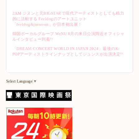
2AM ジヌンと元BIGSTARで現代アーティストとしても精力
的に活動する Feeldogのアートユニット
「feeldog&jinwoon」が日本初出展！
韓国ボーカルグループ WeNU 8月の来日公演間近オフィシャ
ルインタビュー到着!!
「DREAM CONCERT WORLD IN JAPAN 2024」最後のK-
POPアーティストラインナップとしてジュンスが出演決定!!
Select Language
▼