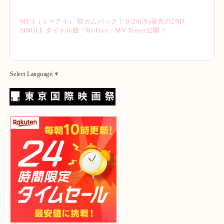
ME:I（ミーアイ） 初カムバック！ 8/28(水)発売の2ND
SINGLE タイトル曲「Hi-Five」MV Teaser公開！
Select Language
▼