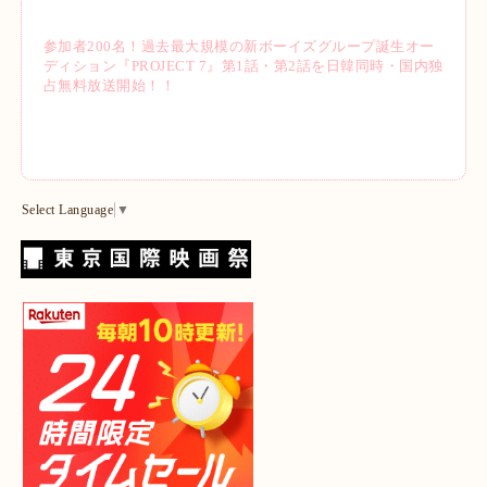
参加者200名！過去最大規模の新ボーイズグループ誕生オー
ディション『PROJECT 7』第1話・第2話を日韓同時・国内独
占無料放送開始！！
Select Language
▼