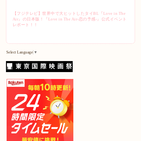
【フジテレビ】世界中で大ヒットしたタイBL『Love in The
Air』の日本版！『Love in The Air-恋の予感-』公式イベント
レポート！！
Select Language
▼