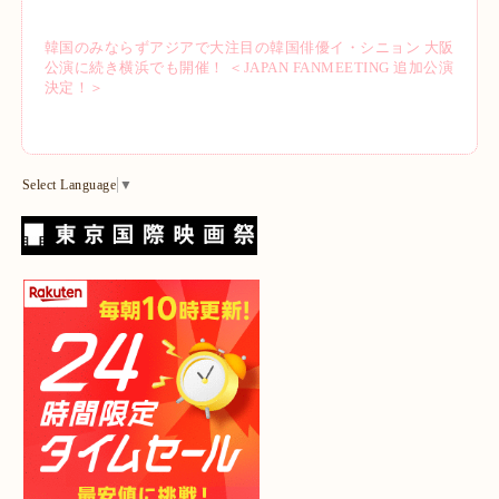
韓国のみならずアジアで大注目の韓国俳優イ・シニョン 大阪
公演に続き横浜でも開催！ ＜JAPAN FANMEETING 追加公演
決定！＞
Select Language
▼