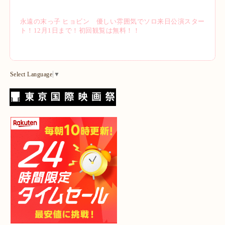
永遠の末っ子 ヒョビン 優しい雰囲気でソロ来日公演スター
ト！12月1日まで！初回観覧は無料！！
Select Language
▼