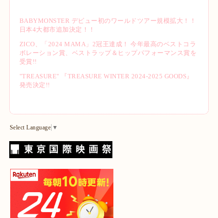
BABYMONSTER デビュー初のワールドツアー規模拡大！！
日本4大都市追加決定！！
ZICO、「2024 MAMA」2冠王達成！ 今年最高のベストコラ
ボレーション賞、ベストラップ＆ヒップパフォーマンス賞を
受賞!!
"TREASURE" 『TREASURE WINTER 2024-2025 GOODS』
発売決定!!
Select Language
▼