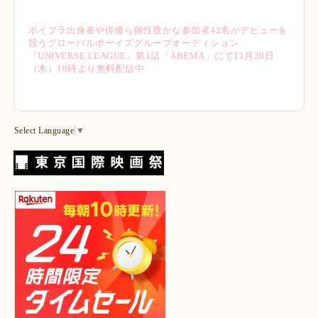
ボイプラ出身者や俳優ら個性豊かな参加者42名がデビューを
競うグローバルボーイズグループオーディション
『UNIVERSE LEAGUE』第1話「ABEMA」にて11月28日
（木）18時より無料配信中
Select Language
▼