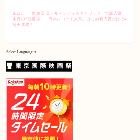
ILLIT、「第39回 ゴールデンディスクアワード」で新人賞・
本賞の2冠獲得！「日本レコード大賞」はじめ新人賞だけで4
冠王達成!!
Select Language
▼