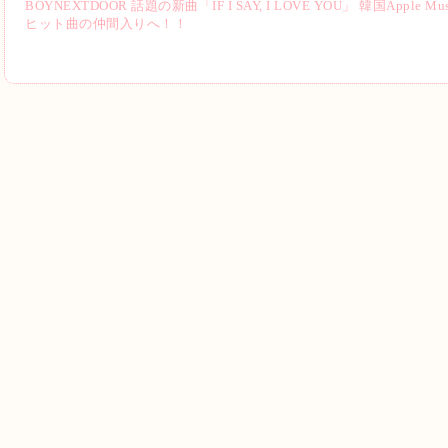
BOYNEXTDOOR 話題の新曲「IF I SAY, I LOVE YOU」 韓国App
ヒット曲の仲間入りへ！！