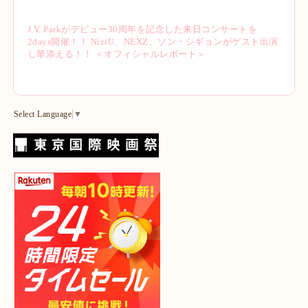
J.Y. Parkがデビュー30周年を記念した来日コンサートを
2days開催！！ NiziU、NEXZ、ソン・シギョンがゲスト出演
し華添える！！ ＜オフィシャルレポート＞
Select Language
▼