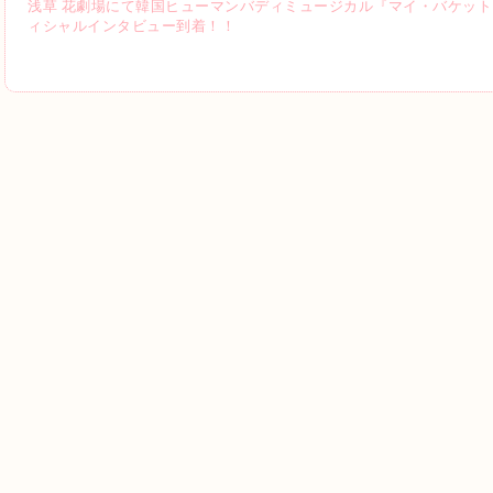
浅草 花劇場にて韓国ヒューマンバディミュージカル『マイ・バケットリス
ィシャルインタビュー到着！！