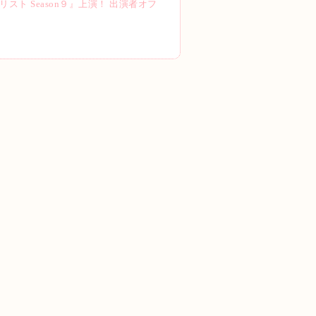
ト Season９』上演！ 出演者オフ