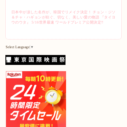
日本中が涙した名作が、韓国でリメイク決定！ チョン・ジソ
＆チャ・ハギョンが紡ぐ、切なく、美しい愛の物語 『タイヨ
ウのウタ』 5/16世界最速 ワールドプレミア公開決定‼
Select Language
▼