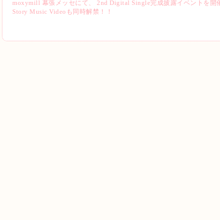
moxymill 幕張メッセにて、 2nd Digital Single完成披露イベントを開
Story Music Videoも同時解禁！！