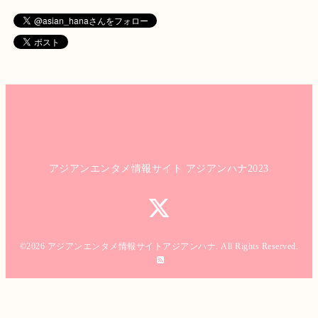
アジアンエンタメ情報サイト アジアンハナ2023
©2026
アジアンエンタメ情報サイトアジアンハナ
. All Rights Reserved.