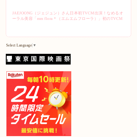
JAEJOONG（ジェジュン）さん日本初TVCM出演！なめるオ
ーラル美容「mm flora＊（エムエムフローラ）」初のTVCM
Select Language
▼