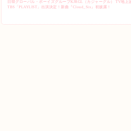
日韓グローバル・ボーイズグループKJRGL（カジャーグル） TV地
TBS「PLAYLIST」出演決定！新曲『Cloud_Six』初披露！