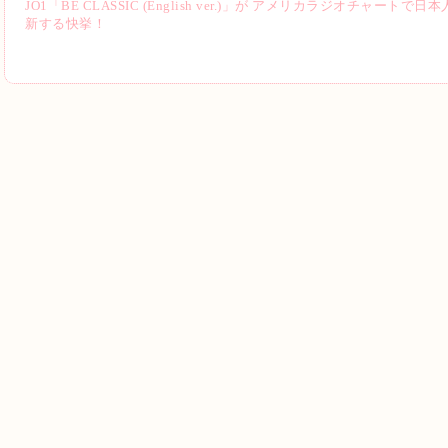
JO1「BE CLASSIC (English ver.)」が アメリカラジオチャ
新する快挙！