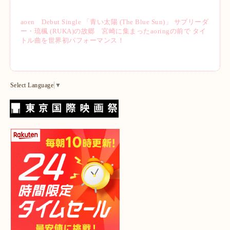
aoen Debut Single 「青い太陽 (The Blue Sun)」 サブリーダ
ー・琉楓 (RUKA)の故郷 宮崎に集まったaoringの前で タイ
トル曲を世界初パフォーマンス！
Select Language
▼