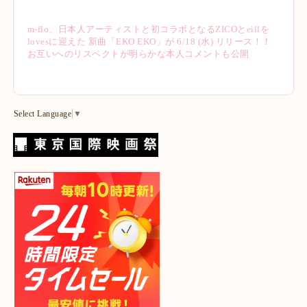
m-flo、日本人アーティストと初コラボとなるZICOとeillを
lovesに迎えた 新曲「EKO EKO」が 6/18 (水) リリース！！
お互いへのリスペクトが明らかな本人コメントも公開
Select Language
▼