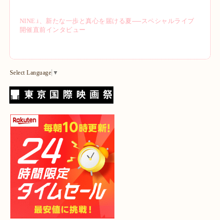
NINE.i、新たな一歩と真心を届ける夏──スペシャルライブ
開催直前インタビュー
Select Language
▼