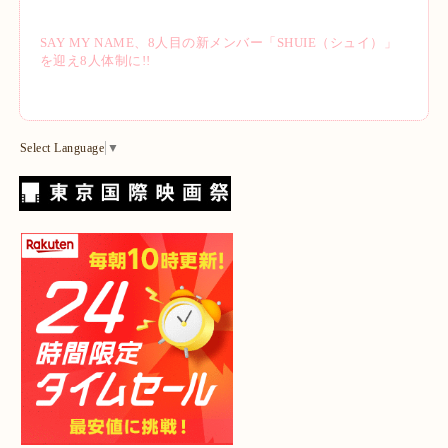
SAY MY NAME、8人目の新メンバー「SHUIE（シュイ）」
を迎え8人体制に!!
Select Language
▼