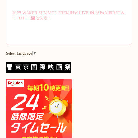
2025 WAKER SUMMER PREMIUM LIVE IN JAPAN FIRST &
FURTHER開催決定！
Select Language
▼