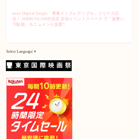
aoen Digital Single「青春インクレディブル」リリース記
念！ SHIBUYA109渋谷店 店頭イベントスペース で「超青い
下駄箱」モニュメント設置!!
Select Language
▼