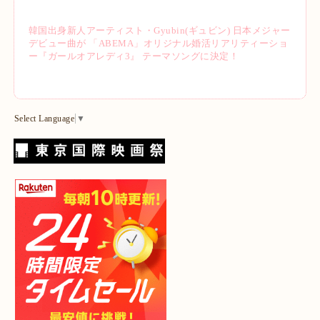
韓国出⾝新⼈アーティスト・Gyubin(ギュビン) ⽇本メジャー
デビュー曲が 「ABEMA」オリジナル婚活リアリティーショ
ー『ガールオアレディ3』 テーマソングに決定！
Select Language
▼