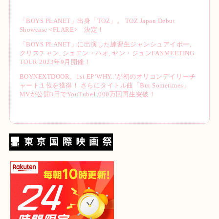
「BOYS PLANET」出身「TOZ」。 TOZ Japan Debut
Showcase <FLARE> 決定！
「BOYS PLANET」に出演した練習生ジャンシュアイボー,
クリスチャン, シュエン・ハオ, ヤン・ジュンFANMEETING
TOUR 2023年9月開催！
BOYNEXTDOOR、1st EP‘WHY..’が初のオリコンデイリーチ
ャート１位を獲得！ さらにタイトル曲「But Sometimes」
MVが公開3日でYouTube1,000万回再生突破！