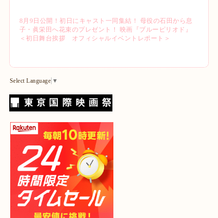
8月9日公開！初日にキャスト一同集結！ 母役の石田から息
子・眞栄田へ花束のプレゼント！ 映画『ブルーピリオド』
＜初日舞台挨拶 オフィシャルイベントレポート＞
Select Language
▼