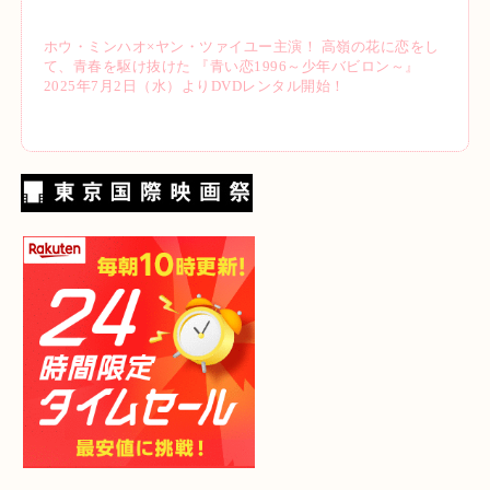
ホウ・ミンハオ×ヤン・ツァイユー主演！ 高嶺の花に恋をし
て、青春を駆け抜けた 『青い恋1996～少年バビロン～』
2025年7月2日（水）よりDVDレンタル開始！