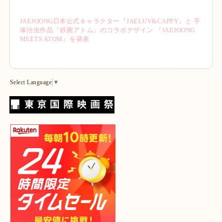
JAEJOONG日本公式キャラクター『JAELUV&CAPPY』と 手
塚治虫作品『鉄腕アトム』のコラボデザイン 『JAEJOONG
MEETS ATOM』を発表
Select Language
▼